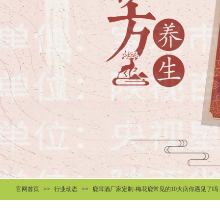
官网首页
>>
行业动态
>>
鹿茸酒厂家定制-梅花鹿常见的10大病你遇见了吗