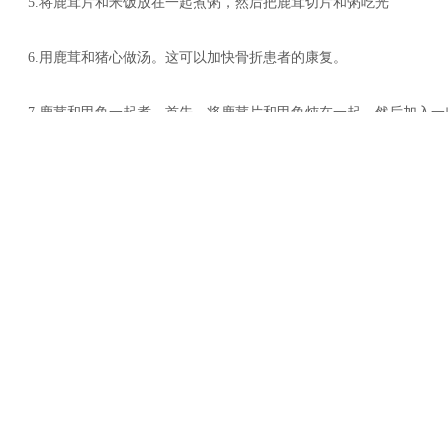
5.将鹿茸片和米饭放在一起煮粥，然后把鹿茸切片和粥吃光
6.用鹿茸和猪心做汤。这可以加快骨折患者的康复。
7.鹿茸和甲鱼一起煮。首先，将鹿茸片和甲鱼炖在一起，然后加入
上一篇：
鹿茸酒厂家定制-汉中市6件地理标志产品璀璨亮相第九届丝
下一篇：
鹿茸酒厂家定制-鹿鞭膏的正确服用方法与副作用解析
鹿茸厂家、鹿鞭酒厂家、鹿茸膏、鹿鞭膏、鹿心粉、鹿茸