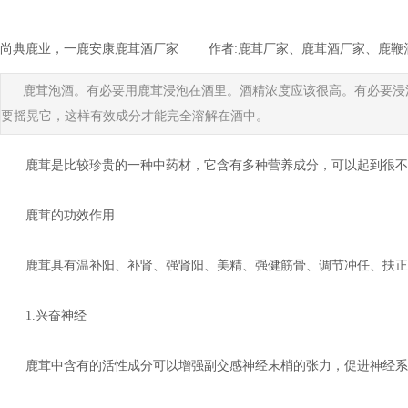
尚典鹿业，一鹿安康鹿茸酒厂家
|
作者:
鹿茸厂家、鹿茸酒厂家、鹿鞭
鹿茸泡酒。有必要用鹿茸浸泡在酒里。酒精浓度应该很高。有必要浸
要摇晃它，这样有效成分才能完全溶解在酒中。
鹿茸是比较珍贵的一种中药材，它含有多种营养成分，可以起到很不
鹿茸的功效作用
鹿茸具有温补阳、补肾、强肾阳、美精、强健筋骨、调节冲任、扶正
1.兴奋神经
鹿茸中含有的活性成分可以增强副交感神经末梢的张力，促进神经系